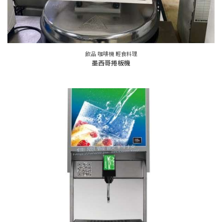
飲品 咖啡機 輕食料理
墨西哥捲板機