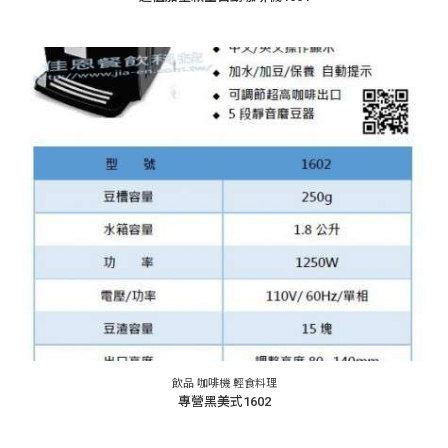
飲品 咖啡機 輕食料理
專營黑美式1602