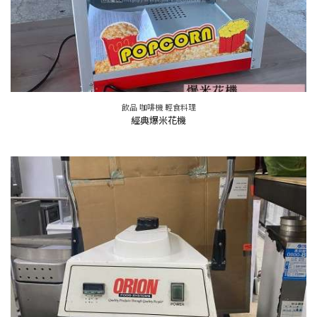
飲品 咖啡機 輕食料理
經典爆米花機