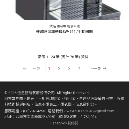
飲品 咖啡機 輕食料理
連續蒸氣加熱機SW-611 /手動開關
顯示
1 - 24 筆 (總計 76 筆)
資料
上一頁
1
2
3
4
下一頁
©
2026 佳恩智能餐廚設備公司. All Rights Reserved.
創業當老闆不是夢！不用高加盟金、權利金，自創品牌設備自己來，原物
料技術輔導開店，佳恩不徵員工，徵老闆，佳恩歡迎您。
服務電話：(06)292-4250
連絡我們：
wsx0910892848@gmail.com
地址：台南市南區新興路491號
累積訪客數：3,761,024
Facebook粉絲頁