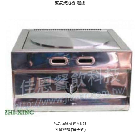
蒸氣奶泡機-選紐
飲品 咖啡機 輕食料理
可麗餅機(電子式)