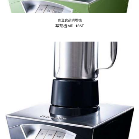
麥登食品調理機
萃茶機MD-186T