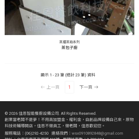
蒸爐蒸箱系列
蒸包子廚
顯示
1 - 23 筆 (總計 23 筆)
資料
上一頁
1
下一頁
©
2026 佳恩智能餐廚設備公司. All Rights Reserved.
創業當老闆不是夢！不用高加盟金、權利金，自創品牌設備自己來，原物
料技術輔導開店，佳恩不徵員工，徵老闆，佳恩歡迎您。
服務電話：(06)292-4250
連絡我們：
wsx0910892848@gmail.com