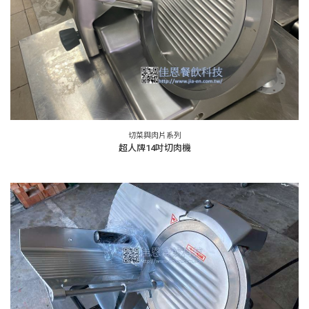
切菜與肉片系列
超人牌14吋切肉機