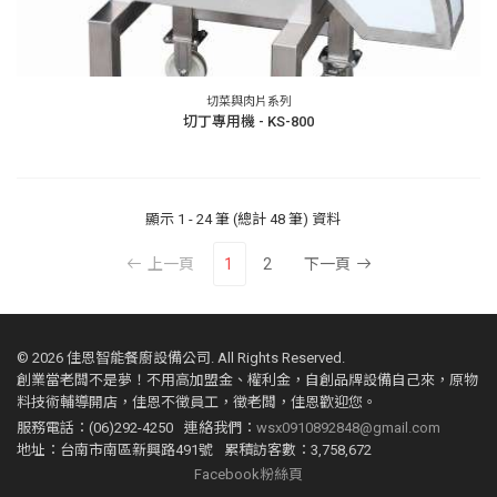
切菜與肉片系列
切丁專用機 - KS-800
顯示
1 - 24 筆 (總計 48 筆)
資料
上一頁
1
2
下一頁
©
2026 佳恩智能餐廚設備公司. All Rights Reserved.
創業當老闆不是夢！不用高加盟金、權利金，自創品牌設備自己來，原物
料技術輔導開店，佳恩不徵員工，徵老闆，佳恩歡迎您。
服務電話：(06)292-4250
連絡我們：
wsx0910892848@gmail.com
地址：台南市南區新興路491號
累積訪客數：3,758,672
Facebook粉絲頁