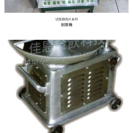
切菜與肉片系列
削簽機