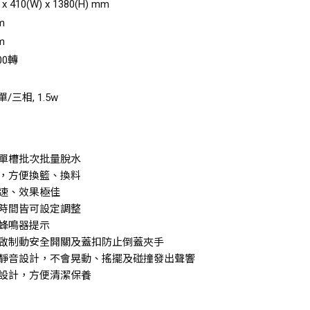
410(W) x 1380(H) mm
m
m
00轉
單/三相, 1.5w
單槽批次批量脫水
，方便換籃、換料
速、效果極佳
時間皆可設定調整
蜂鳴器提示
啟制動安全開關及蓋扣防止倒蓋夾手
靜音設計，不會晃動、搖擺及碰撞發出聲響
設計，方便清潔保養