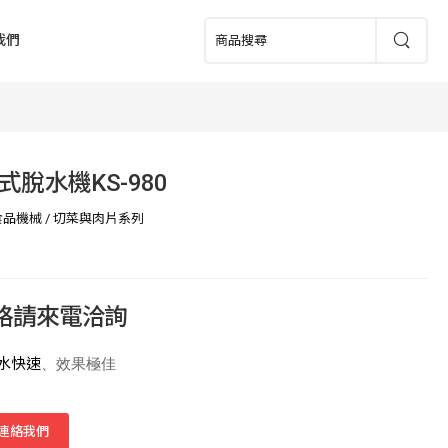
我們
式脫水機KS-980
食品機械
/
切菜與肉片系列
價格請來電洽詢
水快速
、效果極佳
連絡我們