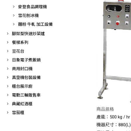
麥登食品調理機
雪花刨冰機
麵粉 牛軋 加工設備
腳架型快速炒菜爐
餐梯系列
豆花台
日象電子煮飯鍋
商用封口機
真空機包裝設備
櫃台展示廚
電動三輪販售車
典藏紅酒櫃
商品規格
雪茄櫃
產能：500 kg / hr
機器尺寸：880(L) x 