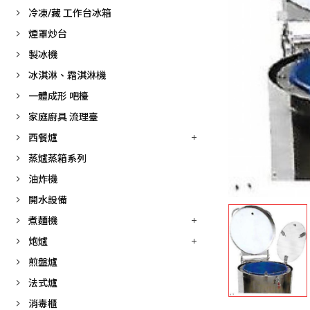
冷凍/藏 工作台冰箱
煙罩炒台
製冰機
冰淇淋、霜淇淋機
一體成形 吧檯
家庭廚具 流理臺
西餐爐
蒸爐蒸箱系列
油炸機
開水設備
煮麵機
炮爐
煎盤爐
法式爐
消毒櫃