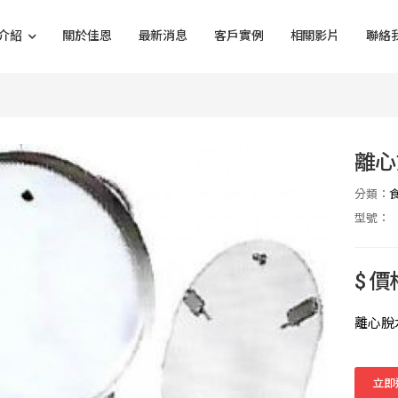
介紹
關於佳恩
最新消息
客戶實例
相關影片
聯絡
離心
分類：
型號：
$ 
離心脫
立即