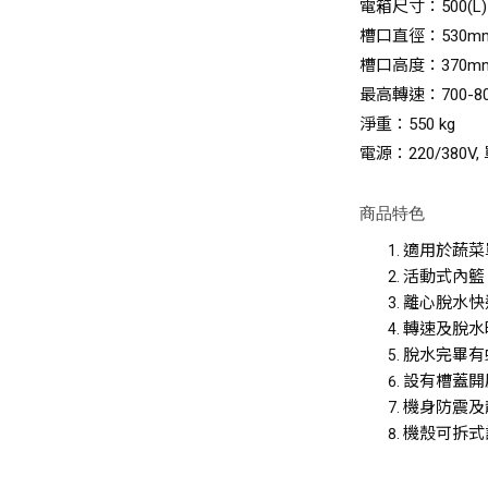
電箱尺寸：500(L) x 
槽口直徑：530m
槽口高度：370m
最高轉速：700-8
淨重：550 kg
電源：220/380V, 
商品特色
適用於蔬菜
活動式內籃
離心脫水快
轉速及脫水
脫水完畢有
設有槽蓋開
機身防震及
機殼可拆式