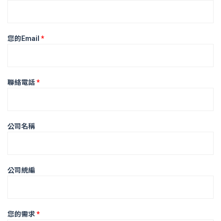
*
*
*