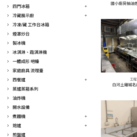
國小廚房抽油
四門冰箱
冷藏展示廚
冷凍/藏 工作台冰箱
煙罩炒台
製冰機
冰淇淋、霜淇淋機
一體成形 吧檯
家庭廚具 流理臺
西餐爐
工程
白河土雞城名
蒸爐蒸箱系列
油炸機
開水設備
煮麵機
炮爐
煎盤爐