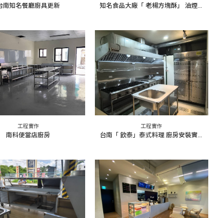
台南知名餐廳廚具更新
知名食品大廠「 老楊方塊酥」 油煙處理&除味工程
工程實作
工程實作
南科便當店廚房
台南「 飲泰」泰式料理 廚房安裝實例