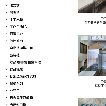
法式爐
消毒櫃
工程
手工水槽
台南美學館附設
工作台/爐台
百變車台
保溫系列
自動洗碗機出租
蛋糕櫃
飲品 咖啡機 輕食料理
食品機械
腳架型快速炒菜爐
工程
餐梯系列
悠閒下
豆花台
日象電子煮飯鍋
商用封口機