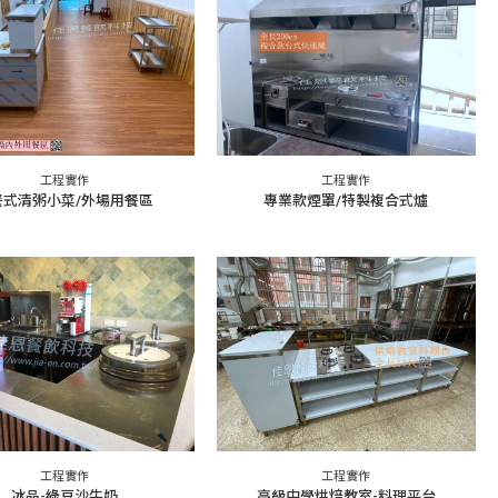
工程實作
工程實作
餐式清粥小菜/外場用餐區
專業款煙罩/特製複合式爐
工程實作
工程實作
冰品-綠豆沙牛奶
高級中學烘焙教室-料理平台