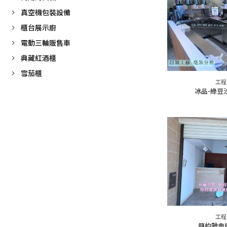
真空機包裝設備
櫃台展示廚
電動三輪販售車
典藏紅酒櫃
雪茄櫃
工程
冰品-綠豆
工程
簡約雅典廚