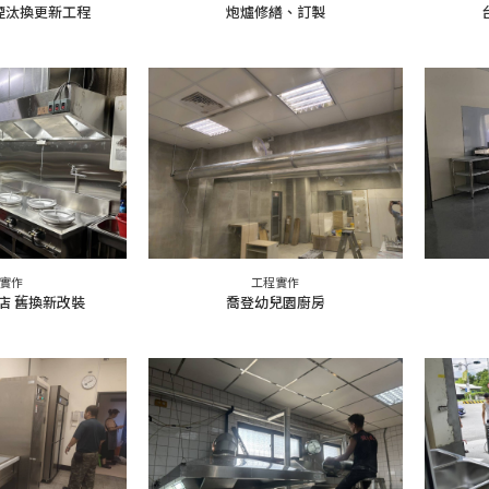
煙汰換更新工程
炮爐修繕、訂製
實作
工程實作
店 舊換新改裝
喬登幼兒園廚房