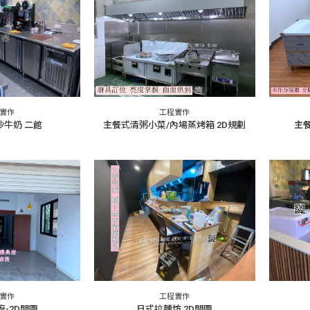
實作
工程實作
沙牛奶 二館
主餐式清粥小菜/內場蒸烤箱 2D規劃
主
實作
工程實作
-2D開圖
日式拉麵坊 2D開圖