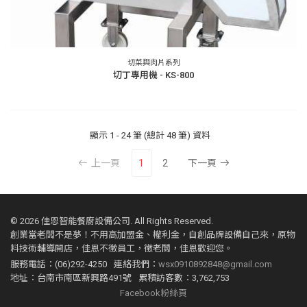
切菜與肉片系列
切丁專用機 - KS-800
顯示
1 - 24 筆 (總計 48 筆)
資料
上一頁
1
2
下一頁
©
2026 佳恩智能餐廚設備公司. All Rights Reserved.
創業當老闆不是夢！不用高加盟金、權利金，自創品牌設備自己來，原物
料技術輔導開店，佳恩不徵員工，徵老闆，佳恩歡迎您。
服務電話：(06)292-4250
連絡我們：
wsx0910892848@gmail.com
地址：台南市南區新興路491號
累積訪客數：3,762,753
Facebook粉絲頁