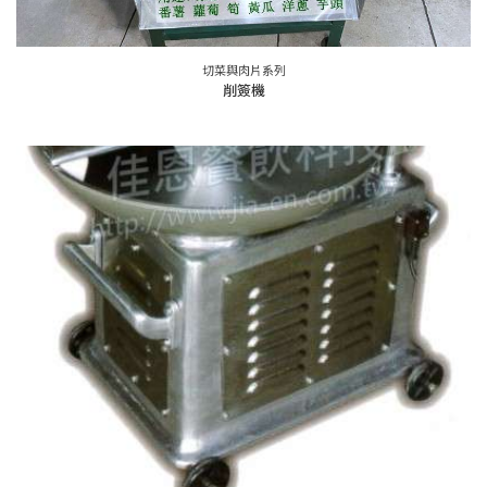
切菜與肉片系列
削簽機