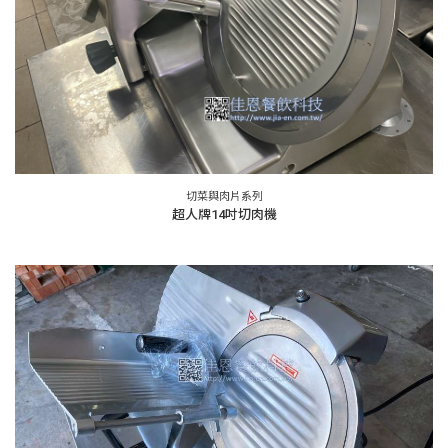
切菜與肉片系列
超人牌14吋切肉機