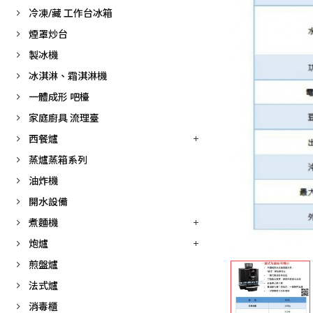
冷凍/藏 工作台冰箱
煙罩炒台
製冰機
冰淇淋、霜淇淋機
一體成形 吧檯
家庭廚具 流理臺
西餐爐
蒸爐蒸箱系列
油炸機
開水設備
煮麵機
炮爐
煎盤爐
法式爐
消毒櫃