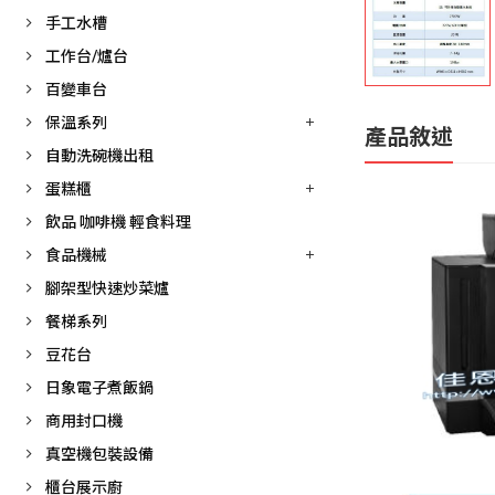
手工水槽
工作台/爐台
百變車台
保溫系列
產品敘述
自動洗碗機出租
蛋糕櫃
飲品 咖啡機 輕食料理
食品機械
腳架型快速炒菜爐
餐梯系列
豆花台
日象電子煮飯鍋
商用封口機
真空機包裝設備
櫃台展示廚