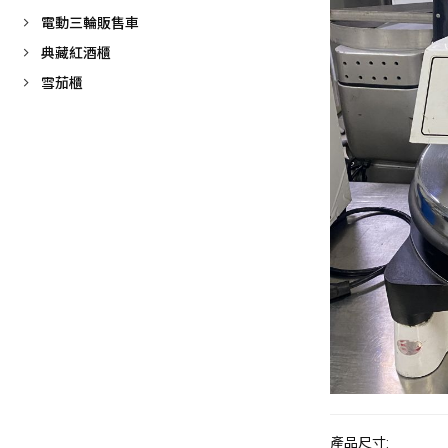
電動三輪販售車
典藏紅酒櫃
雪茄櫃
產品尺寸: