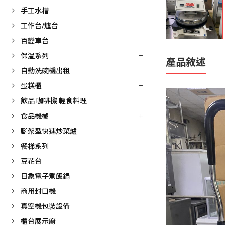
手工水槽
工作台/爐台
百變車台
保溫系列
產品敘述
自動洗碗機出租
蛋糕櫃
飲品 咖啡機 輕食料理
食品機械
腳架型快速炒菜爐
餐梯系列
豆花台
日象電子煮飯鍋
商用封口機
真空機包裝設備
櫃台展示廚