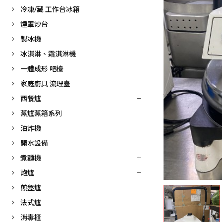
冷凍/藏 工作台冰箱
煙罩炒台
製冰機
冰淇淋、霜淇淋機
一體成形 吧檯
家庭廚具 流理臺
西餐爐
蒸爐蒸箱系列
油炸機
開水設備
煮麵機
炮爐
煎盤爐
法式爐
消毒櫃