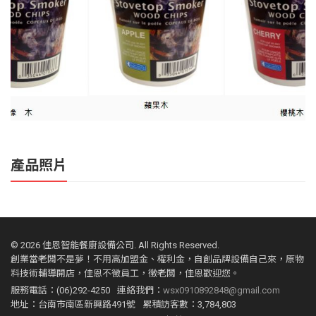
產品照片
©
2026 佳恩智能餐廚設備公司. All Rights Reserved.
創業當老闆不是夢！不用高加盟金、權利金，自創品牌設備自己來，原物
料技術輔導開店，佳恩不徵員工，徵老闆，佳恩歡迎您。
服務電話：(06)292-4250
連絡我們：
wsx0910892848@gmail.com
地址：台南市南區新興路491號
累積訪客數：3,784,803