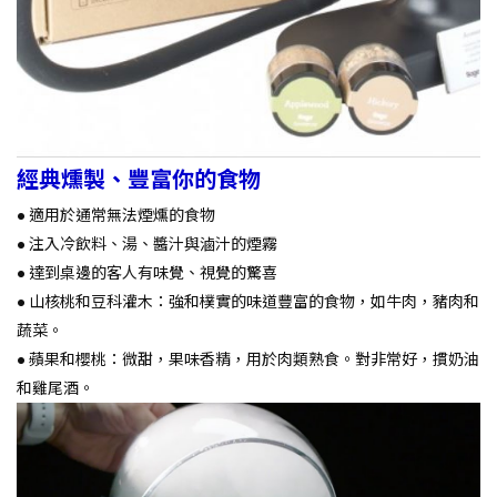
經典燻製、
豐富你的食物
● 適用於通常無法煙燻的食物
● 注入冷飲料、湯、醬汁與滷汁的煙霧
● 達到桌邊的客人有味覺、視覺的驚喜
● 山核桃和豆科灌木：強和樸實的味道豐富的食物，如牛肉，豬肉和
蔬菜。
● 蘋果和櫻桃：微甜，果味香精，用於肉類熟食。對非常好，摜奶油
和雞尾酒。