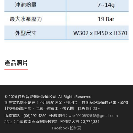
產品照片
©
2026 佳恩智能餐廚設備公司. All Rights Reserved.
創業當老闆不是夢！不用高加盟金、權利金，自創品牌設備自己來，原物
料技術輔導開店，佳恩不徵員工，徵老闆，佳恩歡迎您。
服務電話：(06)292-4250
連絡我們：
wsx0910892848@gmail.com
地址：台南市南區新興路491號
累積訪客數：3,774,331
Facebook粉絲頁