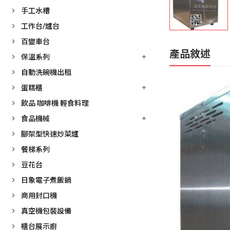
手工水槽
工作台/爐台
百變車台
產品敘述
保溫系列
自動洗碗機出租
蛋糕櫃
飲品 咖啡機 輕食料理
食品機械
腳架型快速炒菜爐
餐梯系列
豆花台
日象電子煮飯鍋
商用封口機
真空機包裝設備
櫃台展示廚