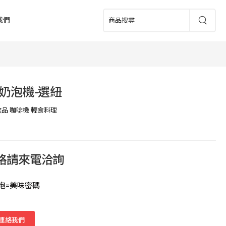
我們
奶泡機-選紐
飲品 咖啡機 輕食料理
價格請來電洽詢
泡=美味密碼
連絡我們