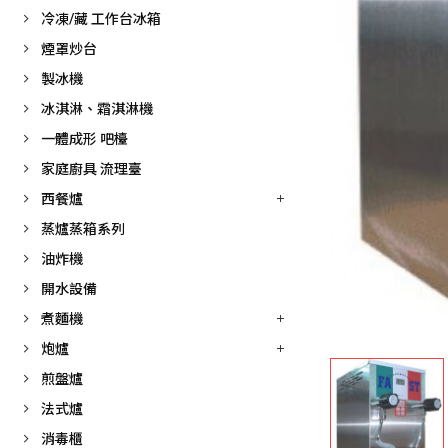
冷凍/藏 工作台冰箱
煙罩炒台
製冰機
冰淇淋、霜淇淋機
一體成形 吧檯
家庭廚具 流理臺
西餐爐
蒸爐蒸箱系列
油炸機
開水設備
煮麵機
炮爐
煎盤爐
法式爐
消毒櫃