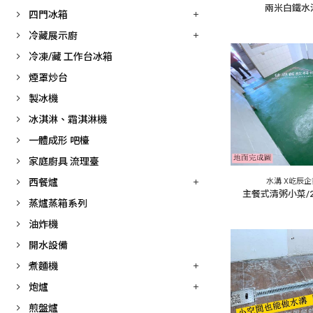
兩米白鐵水
四門冰箱
冷藏展示廚
冷凍/藏 工作台冰箱
煙罩炒台
製冰機
冰淇淋、霜淇淋機
一體成形 吧檯
家庭廚具 流理臺
西餐爐
水溝 X屹辰
主餐式清粥小菜/2
蒸爐蒸箱系列
油炸機
開水設備
煮麵機
炮爐
煎盤爐