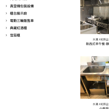
真空機包裝設備
櫃台展示廚
電動三輪販售車
典藏紅酒櫃
雪茄櫃
水溝 X屹辰
新西式早午餐-
水溝 X屹辰
小廚房