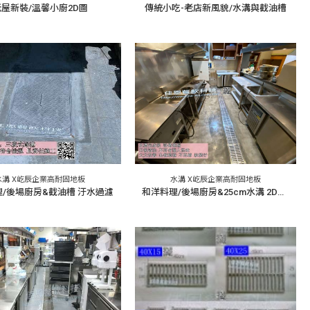
老屋新裝/溫馨小廚2D圖
傳統小吃-老店新風貌/水溝與截油槽
水溝 X屹辰企業高耐固地板
水溝 X屹辰企業高耐固地板
/後場廚房&截油槽 汙水過濾
和洋料理/後場廚房&25cm水溝 2D規劃