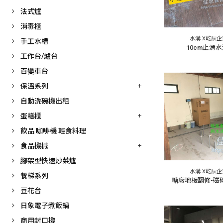
法式爐
消毒櫃
水溝 X屹辰
手工水槽
10cm止滑水
工作台/爐台
百變車台
保溫系列
自動洗碗機出租
蛋糕櫃
飲品 咖啡機 輕食料理
食品機械
腳架型快速炒菜爐
水溝 X屹辰
餐梯系列
糖廠地板翻修-磁
豆花台
日象電子煮飯鍋
商用封口機