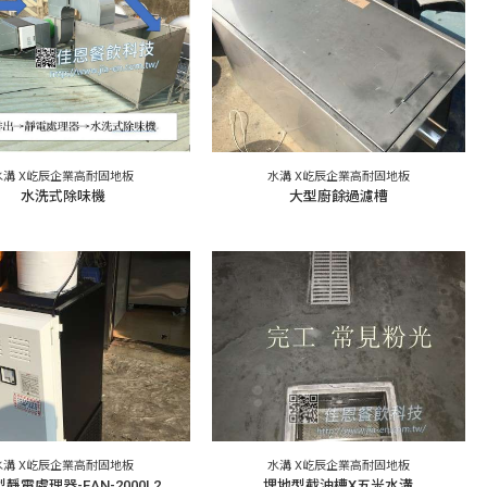
水溝 X屹辰企業高耐固地板
水溝 X屹辰企業高耐固地板
水洗式除味機
大型廚餘過濾槽
水溝 X屹辰企業高耐固地板
水溝 X屹辰企業高耐固地板
靜電處理器-EAN-2000L2
埋地型截油槽X五米水溝