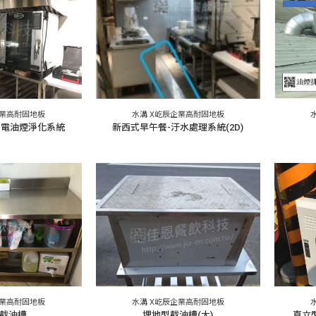
企業高耐固地板
水溝 X屹辰企業高耐固地板
靜電油煙淨化系統
新西式早午餐-汙水處理系統(2D)
企業高耐固地板
水溝 X屹辰企業高耐固地板
截油槽
埋地型截油槽(大)
直立型