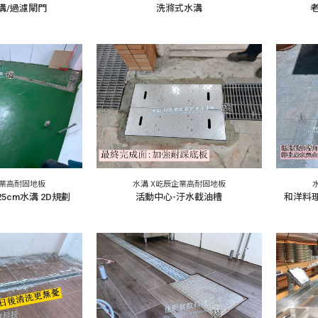
溝/過濾閘門
洗滌式水溝
企業高耐固地板
水溝 X屹辰企業高耐固地板
5cm水溝 2D規劃
活動中心-汙水截油槽
和洋料理