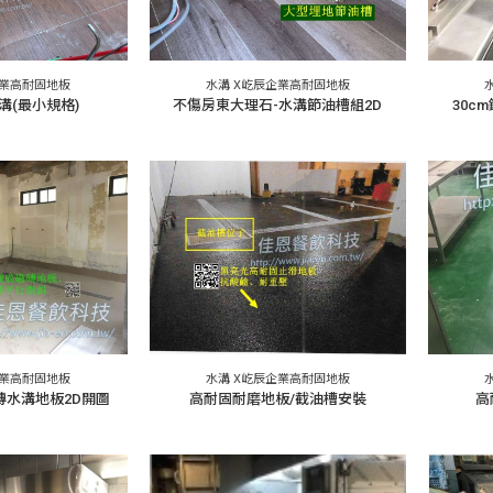
企業高耐固地板
水溝 X屹辰企業高耐固地板
溝(最小規格)
不傷房東大理石-水溝節油槽組2D
30c
企業高耐固地板
水溝 X屹辰企業高耐固地板
磚水溝地板2D開圖
高耐固耐磨地板/截油槽安裝
高