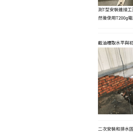
測T型安裝連接
然後使用T200g
截油槽取水平與
二次安裝和排水