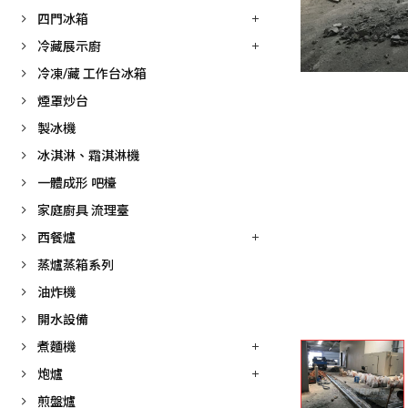
四門冰箱
冷藏展示廚
冷凍/藏 工作台冰箱
煙罩炒台
製冰機
冰淇淋、霜淇淋機
一體成形 吧檯
家庭廚具 流理臺
西餐爐
蒸爐蒸箱系列
油炸機
開水設備
煮麵機
炮爐
煎盤爐