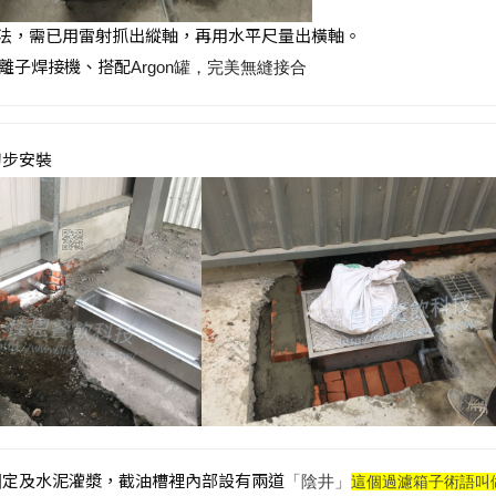
工法，需已用雷射抓出縱軸，再用水平尺量出橫軸。
電離子焊接機、搭配
Argon罐，完美無縫接合
初步安裝
固定及水泥灌漿，截油槽裡內部設有兩道
「陰井」
這個過濾箱子術語叫