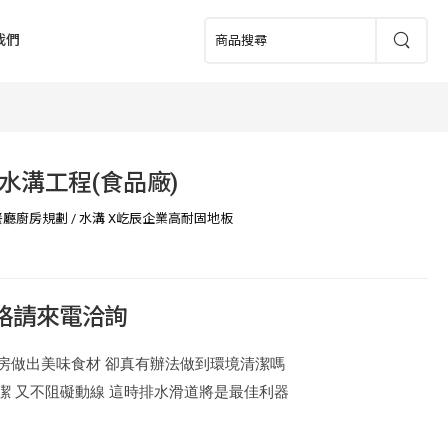
我們
水溝工程(食品廠)
餐廳廚房規劃
/
水溝 X屹辰企業高耐固地板
價格請來電洽詢
房做出美味食材 卻真有辦法做到環境清潔嗎
潔 又不阻礙動線 這時排水滑道將是最佳利器