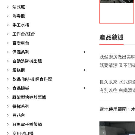
法式爐
消毒櫃
手工水槽
工作台/爐台
產品敘述
百變車台
保溫系列
既然廚房做出美味
自動洗碗機出租
既要清潔 又不阻
蛋糕櫃
飲品 咖啡機 輕食料理
長久以來 水泥滑道
食品機械
有別以往 白鐵滑
腳架型快速炒菜爐
餐梯系列
廠地使用範圍，水
豆花台
日象電子煮飯鍋
商用封口機