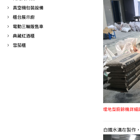
真空機包裝設備
櫃台展示廚
電動三輪販售車
典藏紅酒櫃
雪茄櫃
埋地型廚餘機詳細
白鐵水溝在製作，