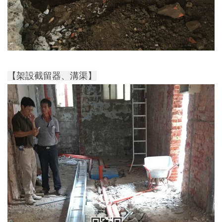
【架設截留器、溝渠】