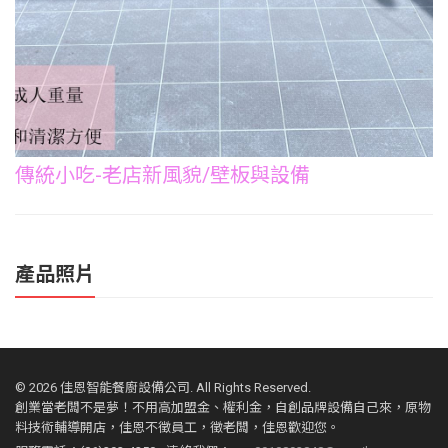
傳統小吃-老店新風貌/壁板與設備
產品照片
©
2026 佳恩智能餐廚設備公司. All Rights Reserved.
創業當老闆不是夢！不用高加盟金、權利金，自創品牌設備自己來，原物
料技術輔導開店，佳恩不徵員工，徵老闆，佳恩歡迎您。