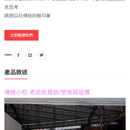
意思考
跳脫以往傳統刻板印象
立即連絡我們
分享到：
產品敘述
傳統小吃-老店新風貌/壁板與設備