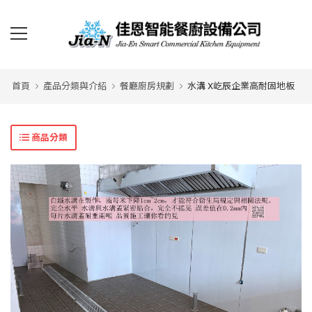
首頁
產品分類與介紹
餐廳廚房規劃
水溝 X屹辰企業高耐固地板
商品分類