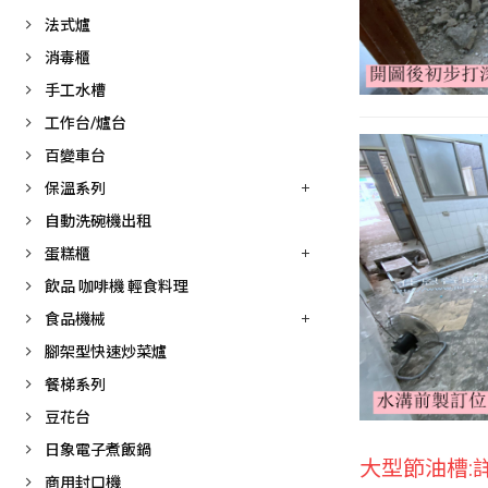
法式爐
消毒櫃
手工水槽
工作台/爐台
百變車台
保溫系列
自動洗碗機出租
蛋糕櫃
飲品 咖啡機 輕食料理
食品機械
腳架型快速炒菜爐
餐梯系列
豆花台
日象電子煮飯鍋
大型節油槽:
商用封口機