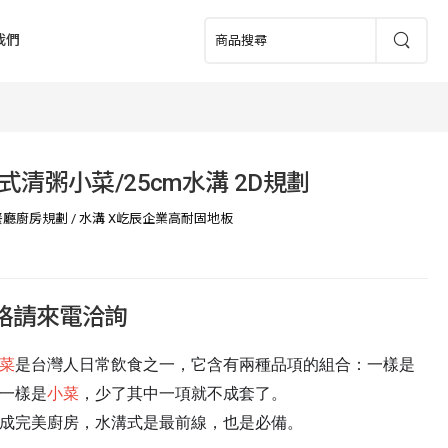
我們
式清粥小菜/25cm水溝 2D規劃
餐廳廚房規劃
/
水溝 X屹辰企業高耐固地板
價格請來電洽詢
菜
是台灣人日常飲食之一，它含有兩種品項的組合：一樣是
一樣是
小菜
，少了其中一項就不成套了。
成完美廚房，水溝式是最前線，也是必備。