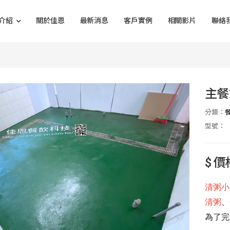
介紹
關於佳恩
最新消息
客戶實例
相關影片
聯絡
主餐
分類：
型號：
$ 
清粥小
清粥
、
為了完