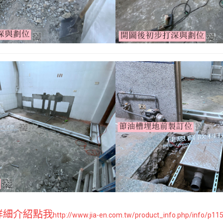
詳細介紹點我
http://www.jia-en.com.tw/product_info.php/info/p1154_-