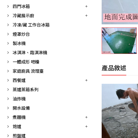
四門冰箱
冷藏展示廚
冷凍/藏 工作台冰箱
煙罩炒台
製冰機
冰淇淋、霜淇淋機
一體成形 吧檯
產品敘述
家庭廚具 流理臺
西餐爐
蒸爐蒸箱系列
油炸機
開水設備
煮麵機
炮爐
煎盤爐