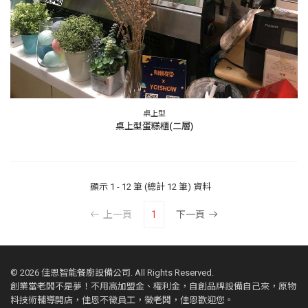
桌上型
桌上型蛋糕櫃(二層)
顯示
1 - 12 筆 (總計 12 筆)
資料
上一頁
1
下一頁
©
2026 佳恩智能餐廚設備公司. All Rights Reserved.
創業當老闆不是夢！不用高加盟金、權利金，自創品牌設備自己來，原物
料技術輔導開店，佳恩不徵員工，徵老闆，佳恩歡迎您。