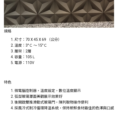
規格
尺寸：70 X 45 X 69 （公分）
溫度：3°Ｃ ～ 15°Ｃ
層架：2層
容量：105Ｌ
電源：110V
特色
微電腦控制器，溫度設定，數位溫度顯示
弧型玻璃罩面美觀展示效果好
後開啟雙推滑動式玻璃門，陳列取物操作便利
採風冷式制冷循環降溫系統，保持新鮮食材最佳的色澤與口感