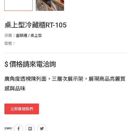
桌上型冷藏櫃RT-105
分類：
蛋糕櫃
/
桌上型
型號：
$ 價格請來電洽詢
廣角度透視陳列面，三層次展示架，展現商品亮麗質
感與品味
立即連絡我們
分享到：