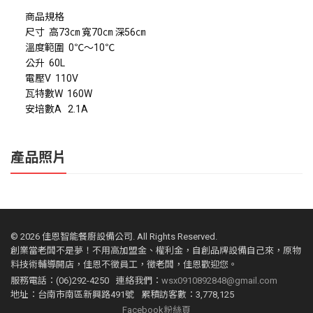
商品規格
尺寸 高73㎝ 寬70㎝ 深56㎝
溫度範圍 0℃～10℃
公升 60L
電壓V 110V
瓦特數W 160W
安培數A 2.1A
產品照片
©
2026 佳恩智能餐廚設備公司. All Rights Reserved.
創業當老闆不是夢！不用高加盟金、權利金，自創品牌設備自己來，原物
料技術輔導開店，佳恩不徵員工，徵老闆，佳恩歡迎您。
服務電話：(06)292-4250
連絡我們：
wsx0910892848@gmail.com
地址：台南市南區新興路491號
累積訪客數：3,778,125
Facebook粉絲頁