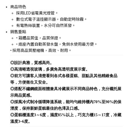
商品特色
採用LED省電黃光燈管。
數位式電子溫控顯示器，自動定時除霧。
有電熱絲裝置，水分可自然蒸發。
銷售重點
• 箱體品質佳，品質保證。
• 底座內置自動蒸發水盤，免倒水使用最方便。
• 採用高品質壓縮機，高效、耐用。
◎設計典雅，質感高尚。
◎高清晰透視玻璃，多廣角高透明度展示窗。
◎前方可讓客人清楚看到各式各樣蛋糕、甜點及其他精緻食品
等，方便衛生又安全。
◎搭配不鏽鋼鏡面框體兼具冷藏展示不同商品特色，充分襯托展
示商品質感。
◎採風冷式制冷循環降溫系統，能均勻維持櫃內70%至90%的保
溼度，保持新鮮蛋糕最佳的色澤及口感。
◎蛋糕櫃溫度3～6度，濕度85%以上，巧克力櫃15～17度，冷藏
溫度3~6度。