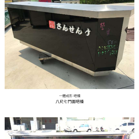
一體成形 吧檯
八尺七門面吧檯