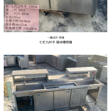
一體成形 吧檯
七尺九吋半 儲冰槽吧檯