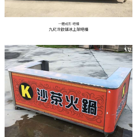
一體成形 吧檯
九尺冷飲儲冰上架吧檯