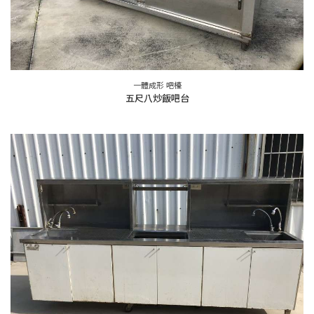
一體成形 吧檯
五尺八炒飯吧台