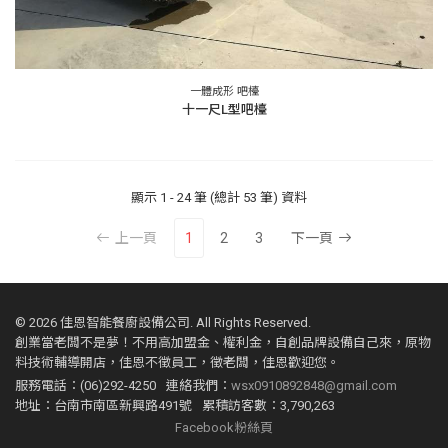
一體成形 吧檯
十一尺L型吧檯
顯示
1 - 24 筆 (總計 53 筆)
資料
上一頁
1
2
3
下一頁
©
2026 佳恩智能餐廚設備公司. All Rights Reserved.
創業當老闆不是夢！不用高加盟金、權利金，自創品牌設備自己來，原物
料技術輔導開店，佳恩不徵員工，徵老闆，佳恩歡迎您。
服務電話：(06)292-4250
連絡我們：
wsx0910892848@gmail.com
地址：台南市南區新興路491號
累積訪客數：3,790,263
Facebook粉絲頁