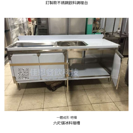
訂製款不銹鋼飲料調理台
一體成形 吧檯
六尺儲冰料理槽