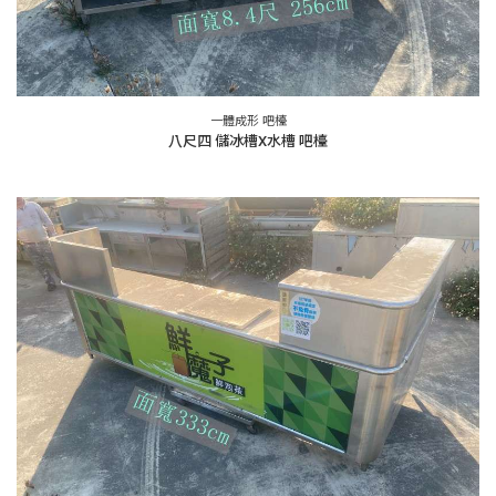
一體成形 吧檯
八尺四 儲冰槽X水槽 吧檯