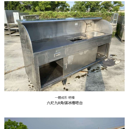
一體成形 吧檯
六尺九R角儲冰槽吧台