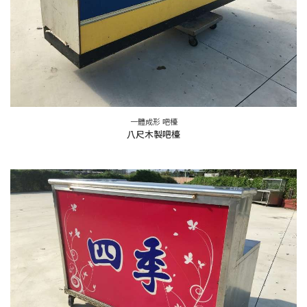
一體成形 吧檯
八尺木製吧檯