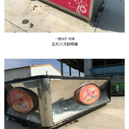
一體成形 吧檯
五尺八冷飲吧檯