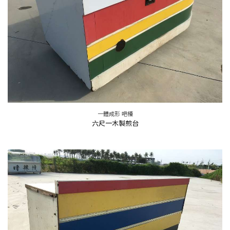
一體成形 吧檯
六尺一木製煎台