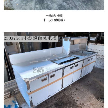
一體成形 吧檯
十一尺L型吧檯2