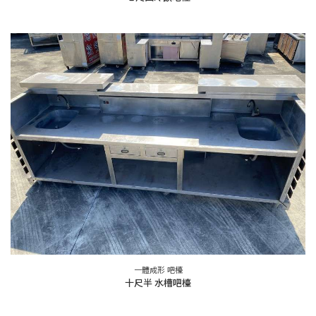
一體成形 吧檯
十尺半 水槽吧檯