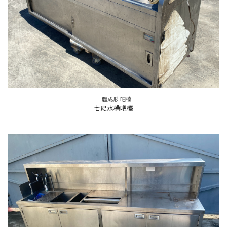
一體成形 吧檯
七尺水槽吧檯