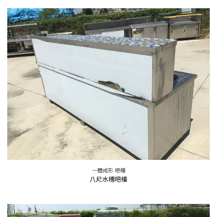
一體成形 吧檯
八尺水槽吧檯