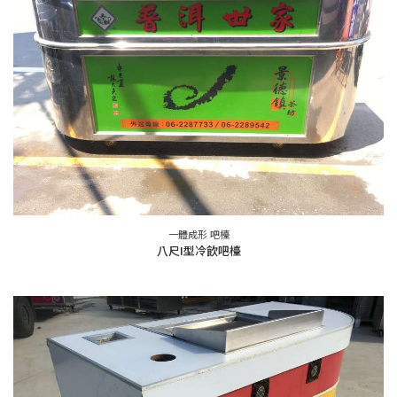
一體成形 吧檯
八尺I型冷飲吧檯