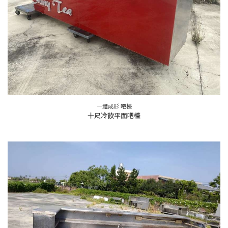
一體成形 吧檯
十尺冷飲平面吧檯