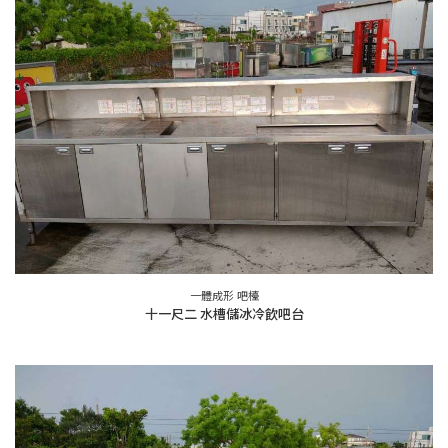
一體成形 吧檯
十一尺二 水槽儲冰冷飲吧台