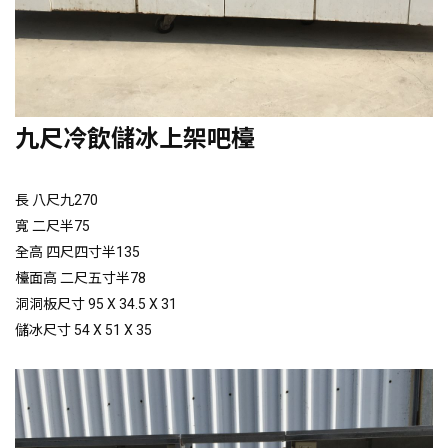
九尺冷飲儲冰上架吧檯
長 八尺九270
寬 二尺半75
全高 四尺四寸半135
檯面高 二尺五寸半78
洞洞板尺寸 95 X 34.5 X 31
儲冰尺寸 54 X 51 X 35