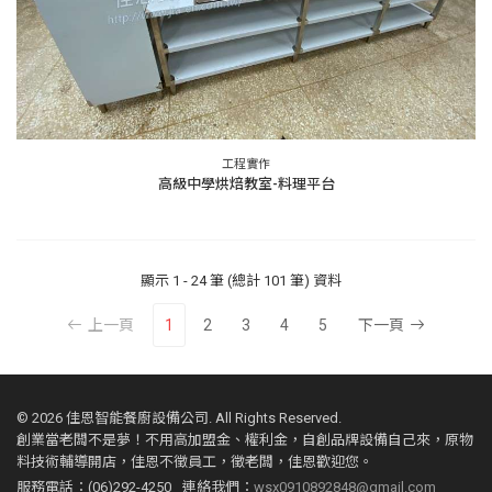
工程實作
高級中學烘焙教室-料理平台
顯示
1 - 24 筆 (總計 101 筆)
資料
上一頁
1
2
3
4
5
下一頁
©
2026 佳恩智能餐廚設備公司. All Rights Reserved.
創業當老闆不是夢！不用高加盟金、權利金，自創品牌設備自己來，原物
料技術輔導開店，佳恩不徵員工，徵老闆，佳恩歡迎您。
服務電話：(06)292-4250
連絡我們：
wsx0910892848@gmail.com