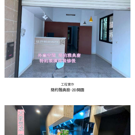
工程實作
簡約雅典廚-2D開圖