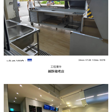
工程實作
鹹酥雞老店