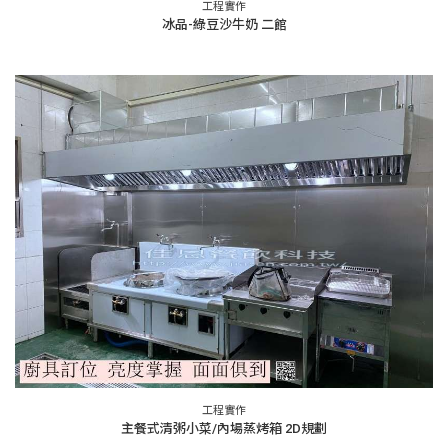
工程實作
冰品-綠豆沙牛奶 二館
工程實作
主餐式清粥小菜/內場蒸烤箱 2D規劃