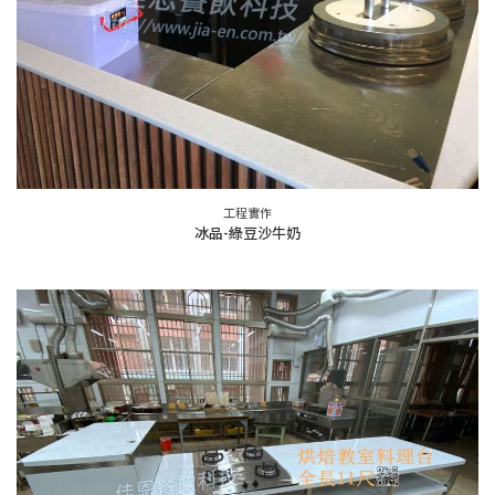
工程實作
冰品-綠豆沙牛奶