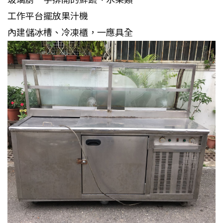
工作平台擺放果汁機
內建儲冰槽、冷凍櫃，一應具全