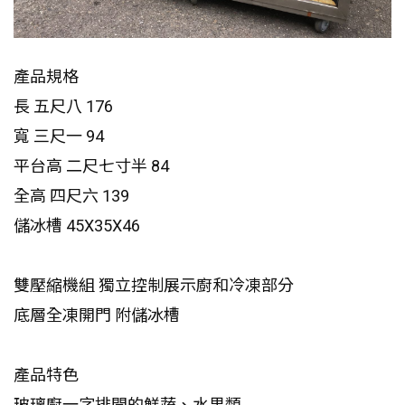
產品規格
長 五尺八 176
寬 三尺一 94
平台高 二尺七寸半 84
全高 四尺六 139
儲冰槽 45X35X46
雙壓縮機組 獨立控制展示廚和冷凍部分
底層全凍開門 附儲冰槽
產品特色
玻璃廚一字排開的鮮蔬、水果類