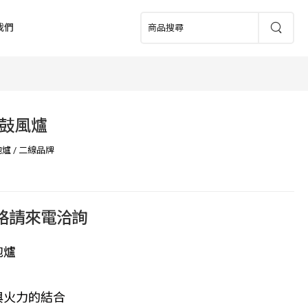
我們
鼓風爐
炮爐
/
二線品牌
價格請來電洽詢
炮爐
與火力的結合