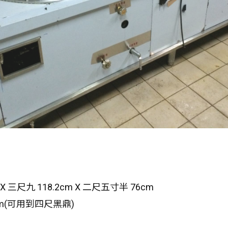
X 三尺九 118.2cm X 二尺五寸半 76cm
cm(可用到四尺黑鼎)