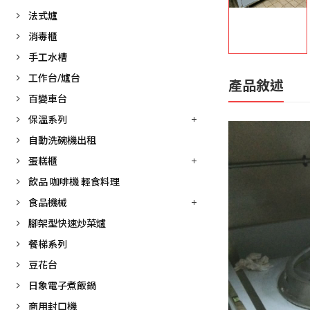
法式爐
消毒櫃
手工水槽
工作台/爐台
產品敘述
百變車台
保溫系列
自動洗碗機出租
蛋糕櫃
飲品 咖啡機 輕食料理
食品機械
腳架型快速炒菜爐
餐梯系列
豆花台
日象電子煮飯鍋
商用封口機