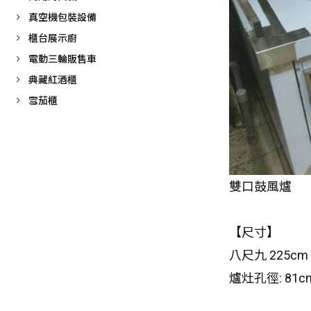
真空機包裝設備
櫃台展示廚
電動三輪販售車
典藏紅酒櫃
雪茄櫃
雙口鼓風爐
【尺寸】
八尺九 225cm 
爐灶孔徑: 81