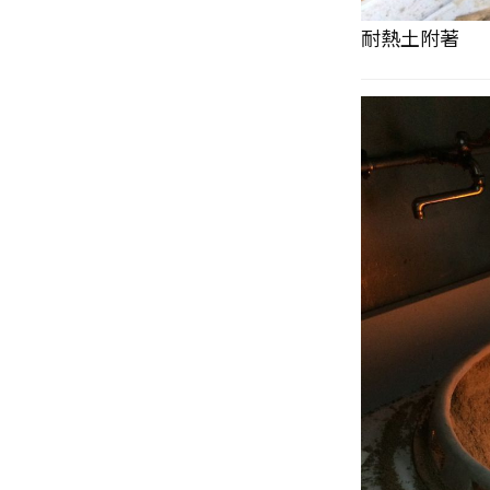
耐熱土附著