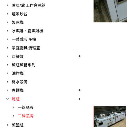
冷凍/藏 工作台冰箱
煙罩炒台
製冰機
冰淇淋、霜淇淋機
一體成形 吧檯
家庭廚具 流理臺
西餐爐
蒸爐蒸箱系列
油炸機
開水設備
煮麵機
炮爐
一線品牌
二線品牌
煎盤爐