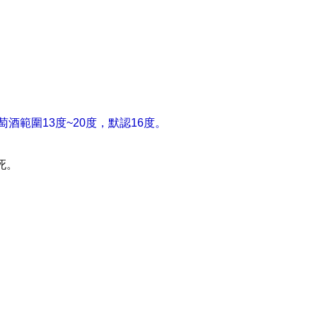
酒範圍13度~20度，默認16度。
死。