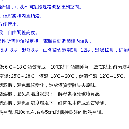
架5個，可以不同瓶體規格調整陳列空間。
，低壓柔和內置頂燈。
方便使用。
震，自由調整高度。
酒性所需恒溫設定後，電腦自動調節櫃內溫度。
~8度，默認8度，白葡萄酒範圍9度~12度，默認12度，紅葡萄
: 6℃～18℃ 酒質養成，10℃以下 酒體睡著，25℃以上 酵素壞
溫: 25℃～28℃，酒溫: 18℃～20℃，儲酒恒溫: 12℃～15℃。
儲酒櫃，避免氣候變化，造成酒質變酸失去原味。
儲酒櫃，避免高溫度狀態下，酵母素壞死破壞質感。
儲酒櫃，避免高濕度環境下，細菌滋生造成酒質變酸。
空間,深10cm,左,右各5cm,以保持良好的散熱空間。