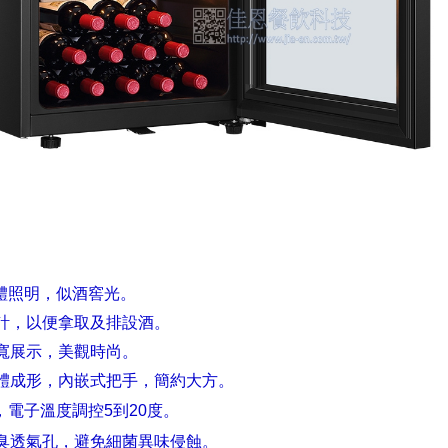
立體照明，似酒窖光。
計，以便拿取及排設酒。
寬展示，美觀時尚。
體成形，內嵌式把手，簡約大方。
，電子溫度調控5到20度。
臭透氣孔，避免細菌異味侵蝕。