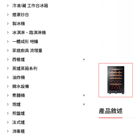
冷凍/藏 工作台冰箱
煙罩炒台
製冰機
冰淇淋、霜淇淋機
一體成形 吧檯
家庭廚具 流理臺
西餐爐
蒸爐蒸箱系列
油炸機
開水設備
煮麵機
炮爐
產品敘述
煎盤爐
法式爐
消毒櫃