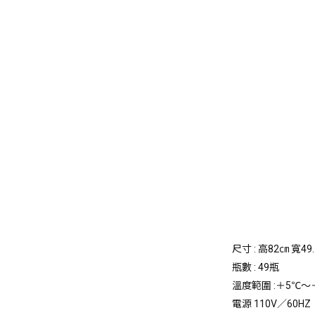
尺寸 : 高82㎝ 寬49
瓶數 :
49瓶
溫度範圍 :
＋5℃～
電源
110V／60HZ