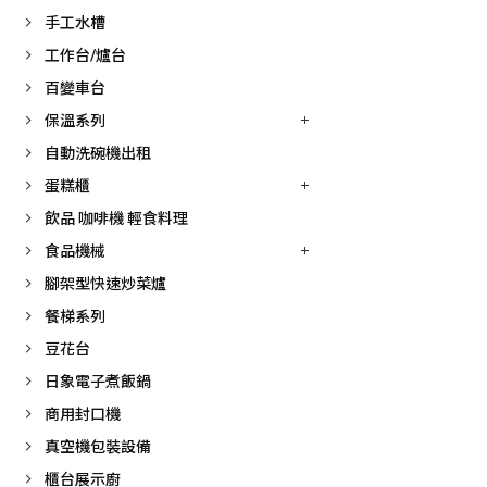
手工水槽
工作台/爐台
百變車台
保溫系列
自動洗碗機出租
蛋糕櫃
飲品 咖啡機 輕食料理
食品機械
腳架型快速炒菜爐
餐梯系列
豆花台
日象電子煮飯鍋
商用封口機
真空機包裝設備
櫃台展示廚