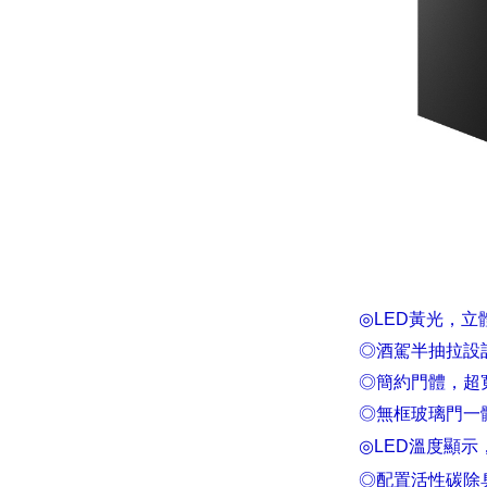
◎LED黃光，
◎酒駕半抽拉設
◎簡約門體，超
◎無框玻璃門一
◎LED溫度顯示
◎配置活性碳除