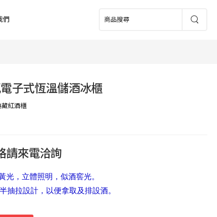
我們
瓶電子式恆溫儲酒冰櫃
典藏紅酒櫃
價格請來電洽詢
D黃光，立體照明，似酒窖光。
半抽拉設計，以便拿取及排設酒。