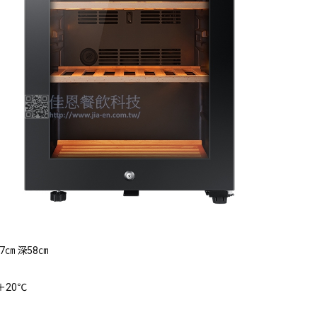
.7㎝ 深58㎝
＋20℃