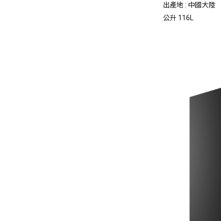
出產地 :
中國大陸
公升
116L