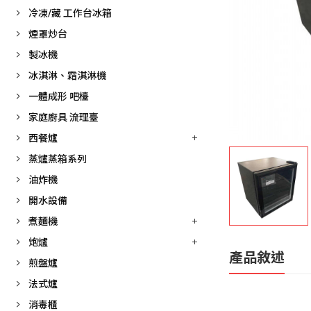
冷凍/藏 工作台冰箱
煙罩炒台
製冰機
冰淇淋、霜淇淋機
一體成形 吧檯
家庭廚具 流理臺
西餐爐
蒸爐蒸箱系列
油炸機
開水設備
煮麵機
炮爐
產品敘述
煎盤爐
法式爐
消毒櫃