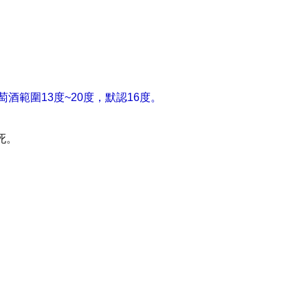
酒範圍13度~20度，默認16度。
死。