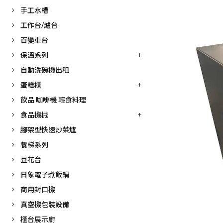
手工水槽
工作台/爐台
百變車台
保溫系列
自動洗碗機出租
蛋糕櫃
飲品 咖啡機 輕食料理
食品機械
腳架型快速炒菜爐
餐梯系列
豆花台
日象電子煮飯鍋
商用封口機
真空機包裝設備
櫃台展示廚