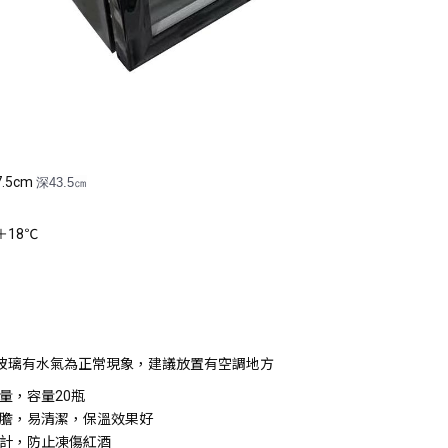
7.5cm
深43.5㎝
＋18℃
玻璃有水氣為正常現象，建議放置有空調地方
量，容量
20
瓶
膽，易清潔，保溫效果好
計，防止凍傷紅酒