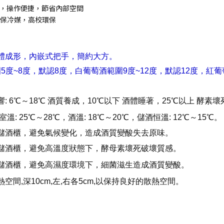
，操作便捷，節省內部空間
保冷媒，高校環保
體成形，內嵌式把手，簡約大方。
~8度，默認8度，白葡萄酒範圍9度~12度，默認12度，紅葡萄
: 6℃～18℃ 酒質養成，10℃以下 酒體睡著，25℃以上 酵素壞
溫: 25℃～28℃，酒溫: 18℃～20℃，儲酒恒溫: 12℃～15℃。
儲酒櫃，避免氣候變化，造成酒質變酸失去原味。
儲酒櫃，避免高溫度狀態下，酵母素壞死破壞質感。
儲酒櫃，避免高濕度環境下，細菌滋生造成酒質變酸。
空間,深10cm,左,右各5cm,以保持良好的散熱空間。