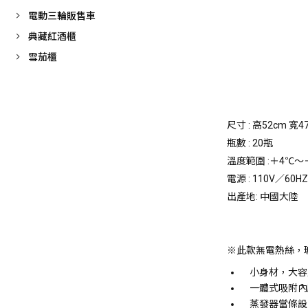
電動三輪販售車
典藏紅酒櫃
雪茄櫃
尺寸 : 高52cm 寬4
瓶數 :
20瓶
溫度範圍 :
＋4℃～
電源 :
110V／60HZ
出產地:
中國大陸
※此款無電熱絲，
小身材，大容
一體式吸附內
蒸發器當條設