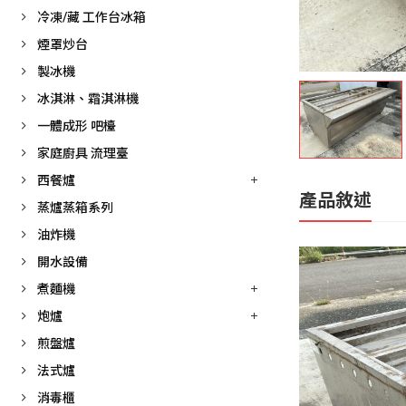
冷凍/藏 工作台冰箱
煙罩炒台
製冰機
冰淇淋、霜淇淋機
一體成形 吧檯
家庭廚具 流理臺
西餐爐
產品敘述
蒸爐蒸箱系列
油炸機
開水設備
煮麵機
炮爐
煎盤爐
法式爐
消毒櫃