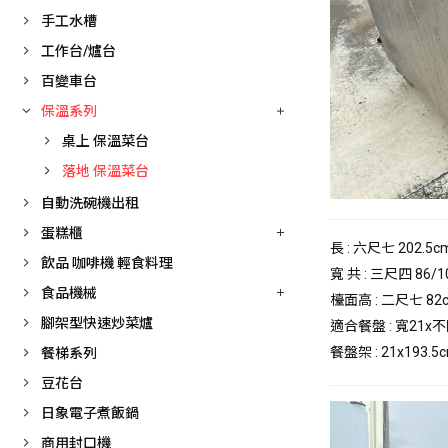
手工水槽
工作台/爐台
百變車台
保溫系列
桌上 保溫菜台
落地 保溫菜台
自動洗碗機出租
蛋糕櫃
長 : 六尺七 202.5c
飲品 咖啡機 輕食料理
寬 共 : 三尺四 86/1
食品機械
檯面高 : 二尺七 82
腳架型快速炒菜爐
適合餐盤 : 寬21x
餐盤架 : 21x193.5
餐梯系列
豆花台
日象電子煮飯鍋
商用封口機