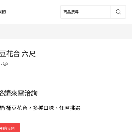
我們
豆花台 六尺
豆花台
價格請來電洽詢
配桶 桶豆花台，多種口味、任君挑選
連絡我們