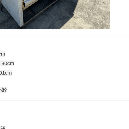
cm
80cm
01cm
小於
選紐