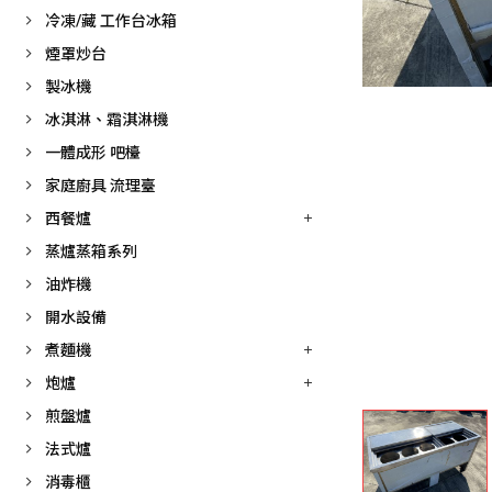
冷凍/藏 工作台冰箱
煙罩炒台
製冰機
冰淇淋、霜淇淋機
一體成形 吧檯
家庭廚具 流理臺
西餐爐
蒸爐蒸箱系列
油炸機
開水設備
煮麵機
炮爐
煎盤爐
法式爐
消毒櫃