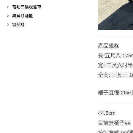
電動三輪販售車
典藏紅酒櫃
雪茄櫃
產品規格
長:五尺八 175
寬: 二尺六吋半 
全高: 三尺三 1
桶子直徑:26x
44.5cm
目前無桶子##
控制方式:egi