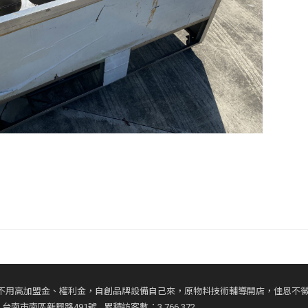
不用高加盟金、權利金，自創品牌設備自己來，原物料技術輔導開店，佳恩不
台南市南區新興路491號
累積訪客數：3,766,372