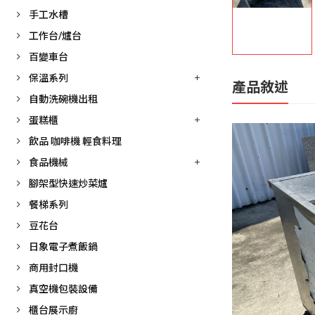
手工水槽
工作台/爐台
百變車台
保溫系列
產品敘述
自動洗碗機出租
蛋糕櫃
飲品 咖啡機 輕食料理
食品機械
腳架型快速炒菜爐
餐梯系列
豆花台
日象電子煮飯鍋
商用封口機
真空機包裝設備
櫃台展示廚