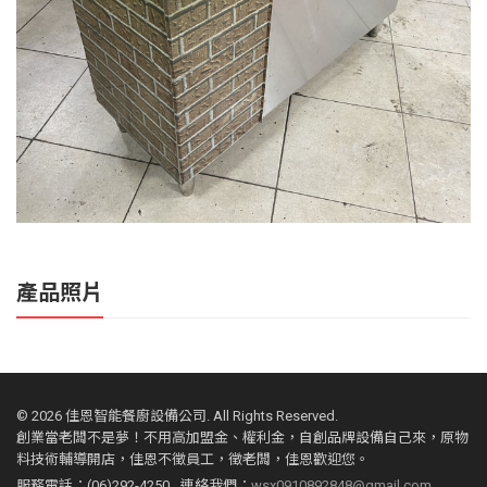
產品照片
©
2026 佳恩智能餐廚設備公司. All Rights Reserved.
創業當老闆不是夢！不用高加盟金、權利金，自創品牌設備自己來，原物
料技術輔導開店，佳恩不徵員工，徵老闆，佳恩歡迎您。
服務電話：(06)292-4250
連絡我們：
wsx0910892848@gmail.com