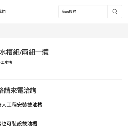
我們
水槽組/兩組一體
手工水槽
價格請來電洽詢
浩大工程安裝截油槽
房也可裝設截油槽