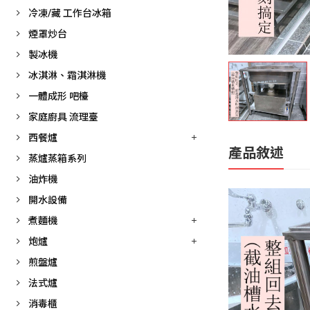
冷凍/藏 工作台冰箱
煙罩炒台
製冰機
冰淇淋、霜淇淋機
一體成形 吧檯
家庭廚具 流理臺
西餐爐
產品敘述
蒸爐蒸箱系列
油炸機
開水設備
煮麵機
炮爐
煎盤爐
法式爐
消毒櫃