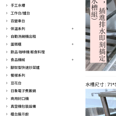
手工水槽
工作台/爐台
百變車台
保溫系列
自動洗碗機出租
蛋糕櫃
飲品 咖啡機 輕食料理
食品機械
腳架型快速炒菜爐
餐梯系列
豆花台
水槽尺寸 : 71*
日象電子煮飯鍋
商用封口機
真空機包裝設備
櫃台展示廚