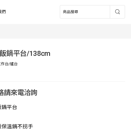
我們
飯鍋平台/138cm
工作台/爐台
價格請來電洽詢
飯鍋平台
飯保溫鍋不拐手