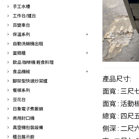
手工水槽
工作台/爐台
百變車台
保溫系列
自動洗碗機出租
蛋糕櫃
飲品 咖啡機 輕食料理
食品機械
產品尺寸:
腳架型快速炒菜爐
面寬 : 三尺七
餐梯系列
豆花台
面寬 : 活動
日象電子煮飯鍋
總寬 : 四尺五
商用封口機
側深 : 二尺六
真空機包裝設備
櫃台展示廚