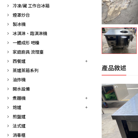
冷凍/藏 工作台冰箱
煙罩炒台
製冰機
冰淇淋、霜淇淋機
一體成形 吧檯
家庭廚具 流理臺
西餐爐
產品敘述
蒸爐蒸箱系列
油炸機
開水設備
煮麵機
炮爐
煎盤爐
法式爐
消毒櫃