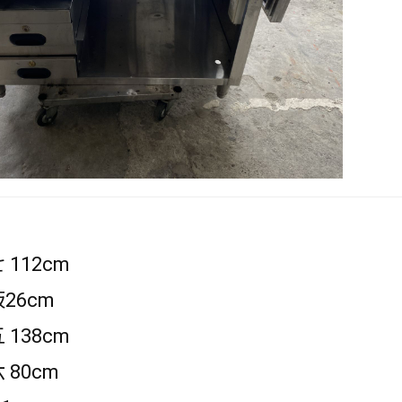
 112cm
板26cm
 138cm
 80cm