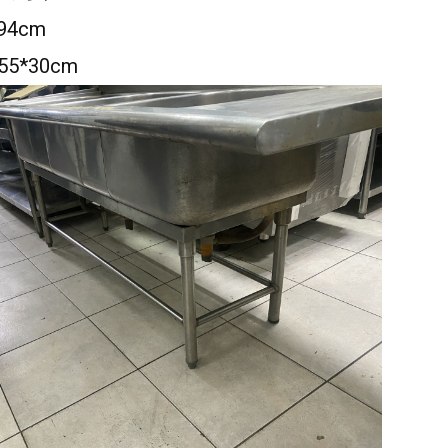
94cm
5*30cm