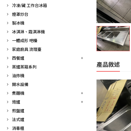
冷凍/藏 工作台冰箱
煙罩炒台
製冰機
冰淇淋、霜淇淋機
一體成形 吧檯
家庭廚具 流理臺
西餐爐
產品敘述
蒸爐蒸箱系列
油炸機
開水設備
煮麵機
炮爐
煎盤爐
法式爐
消毒櫃