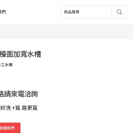
我們
檯面加寬水槽
手工水槽
價格請來電洽詢
更好洗 +寬 路更寬
連絡我們