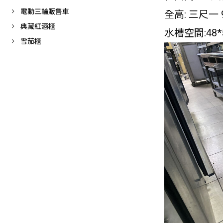
電動三輪販售車
全高: 三尺一 
典藏紅酒櫃
水槽空間:48*5
雪茄櫃