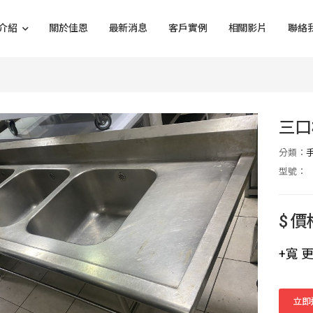
介紹
關於佳恩
最新消息
客戶實例
相關影片
聯絡
三口
分類：
型號：
$ 
+寬 
立即