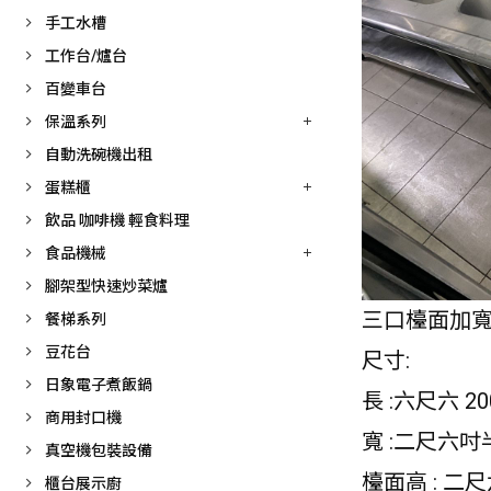
手工水槽
工作台/爐台
百變車台
保溫系列
自動洗碗機出租
蛋糕櫃
飲品 咖啡機 輕食料理
食品機械
腳架型快速炒菜爐
三口檯面加
餐梯系列
豆花台
尺寸:
日象電子煮飯鍋
長 :六尺六 20
商用封口機
寬 :二尺六吋半
真空機包裝設備
檯面高 : 二尺
櫃台展示廚