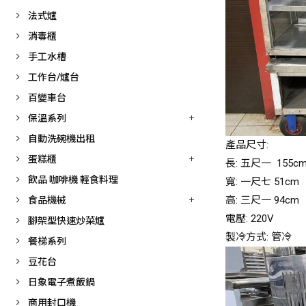
法式爐
消毒櫃
手工水槽
工作台/爐台
百變車台
保溫系列
自動洗碗機出租
產品尺寸:
蛋糕櫃
長: 五尺一 155c
飲品 咖啡機 輕食料理
寬: 一尺七 51cm
高: 三尺一 94cm
食品機械
電壓: 220V
腳架型快速炒菜爐
製冷方式: 管冷
餐梯系列
豆花台
日象電子煮飯鍋
商用封口機