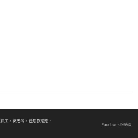
徵員工，徵老闆，佳恩歡迎您。
Facebook粉絲頁