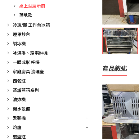
桌上型展示廚
落地款
冷凍/藏 工作台冰箱
煙罩炒台
製冰機
冰淇淋、霜淇淋機
一體成形 吧檯
產品敘述
家庭廚具 流理臺
西餐爐
蒸爐蒸箱系列
油炸機
開水設備
煮麵機
炮爐
煎盤爐