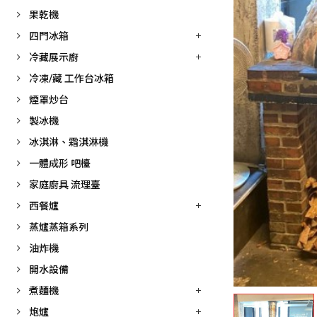
果乾機
四門冰箱
冷藏展示廚
冷凍/藏 工作台冰箱
煙罩炒台
製冰機
冰淇淋、霜淇淋機
一體成形 吧檯
家庭廚具 流理臺
西餐爐
蒸爐蒸箱系列
油炸機
開水設備
煮麵機
炮爐