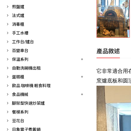
煎盤爐
法式爐
消毒櫃
手工水槽
工作台/爐台
產品敘述
百變車台
保溫系列
自動洗碗機出租
它非常適合用
蛋糕櫃
窯爐底板和圆
飲品 咖啡機 輕食料理
食品機械
腳架型快速炒菜爐
餐梯系列
豆花台
日象電子煮飯鍋