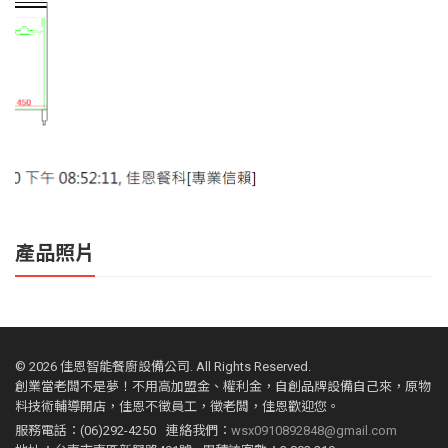
產品照片
©
2026 佳恩智能餐廚設備公司. All Rights Reserved.
創業當老闆不是夢！不用高加盟金、權利金，自創品牌設備自己來，原物
料技術輔導開店，佳恩不徵員工，徵老闆，佳恩歡迎您。
服務電話：(06)292-4250
連絡我們：
wsx0910892848@gmail.com