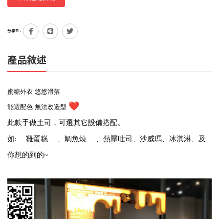
分享到：
產品敘述
蜜糖外衣 悠悠滑落
❤
能選配色 無法改造型
此款手做土司，可選其它設備搭配。
如: 雞蛋糕 、鯛魚燒 、熱壓吐司、沙威瑪、冰淇淋、及
你想的到的~