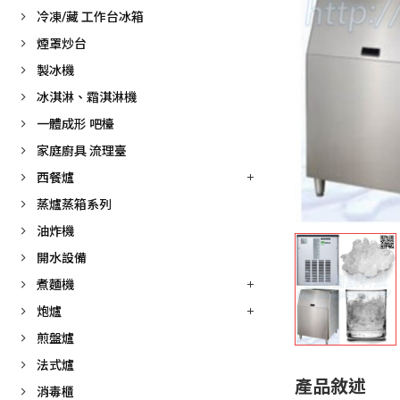
冷凍/藏 工作台冰箱
煙罩炒台
製冰機
冰淇淋、霜淇淋機
一體成形 吧檯
家庭廚具 流理臺
西餐爐
蒸爐蒸箱系列
油炸機
開水設備
煮麵機
炮爐
煎盤爐
法式爐
產品敘述
消毒櫃