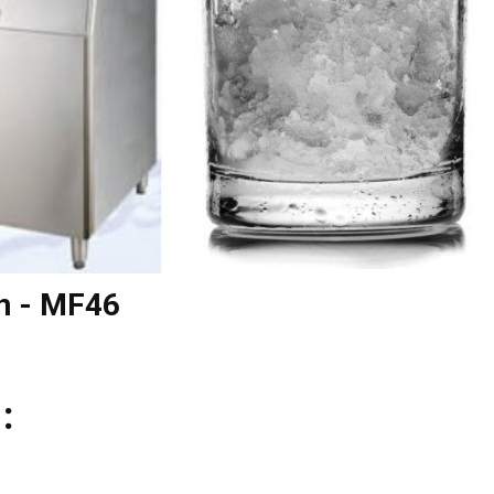
n - MF46
：