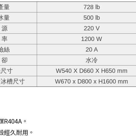
產量
728 lb
冰量
500 lb
 源
220 V
 率
1200 W
險絲
20 A
 卻
水冷
機尺寸
W540 X D660 X H650 mm
儲冰槽尺寸
W670 x D800 x H1600 mm
：
R404A。
殼經久耐用。