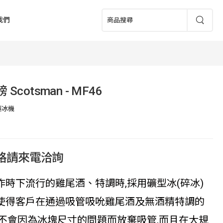
我們
磅 Scotsman - MF46
製冰機
價格請來電洽詢
作時下流行的雞尾酒、特調時,採用礦型冰(碎冰)
使得客戶在通過吸管吸吮雞尾酒及無酒精特調的
,不會因為冰塊尺寸的問題而放棄吸管,而且在大規