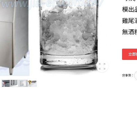
模出
雞尾
無酒
立即
分享到：