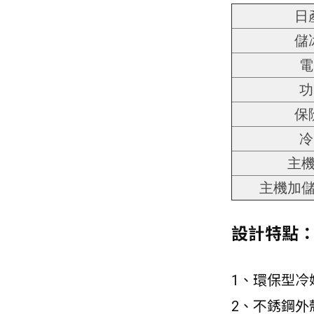
日
儲
電
功
保
冷
主
主機加
設計特點
1、環保型冷媒
2、不銹鋼外