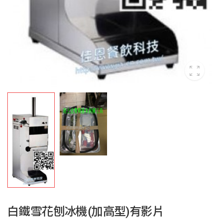
白鐵雪花刨冰機(加高型)有影片