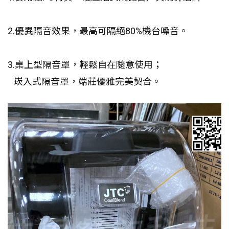
2.優異隔音效果，最高可隔絕80%機台噪音。
3.桌上型隔音罩，輕鬆自在隨意使用；
崁入式隔音罩，端莊優雅完美契合。