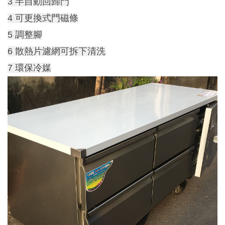
3 半自動回歸門
4 可更換式門磁條
5 調整腳
6 散熱片濾網可拆下清洗
7 環保冷媒