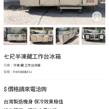
七尺半凍藏工作台冰箱
分類：
冷凍/藏 工作台冰箱
型號：
Fr4126SB21J
$ 價格請來電洽詢
台灣製造機身 保冷效果極佳