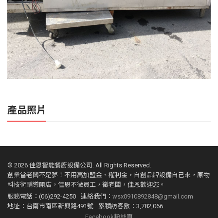
產品照片
©
2026 佳恩智能餐廚設備公司. All Rights Reserved.
創業當老闆不是夢！不用高加盟金、權利金，自創品牌設備自己來，原物
料技術輔導開店，佳恩不徵員工，徵老闆，佳恩歡迎您。
服務電話：(06)292-4250
連絡我們：
wsx0910892848@gmail.com
地址：台南市南區新興路491號
累積訪客數：3,782,066
Facebook粉絲頁