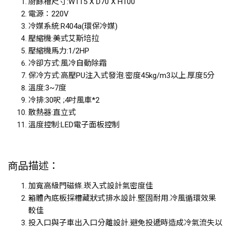
廚餘槽尺寸:W115 X D70 X H100
電源：220V
冷媒系統:R404a(環保冷媒)
壓縮機:美式艾斯培拉
壓縮機馬力:1/2HP
冷卻方式:風冷自動除霜
保冷方式:高壓PU注入式發泡.密度45kg/m3以上.厚度5分
溫度:3~7度
冷排:30呎 ;4吋風車*2
散熱器:直立式
溫度控制:LED電子面板控制
商品描述：
加寬高級門磁條.崁入式設計氣密度佳
箱體內底板採槽藏狀式排水設計.堅固耐用.冷風循環效果
較佳
投入口與子車出入口分離設計.避免投遞時造成冷氣流失以