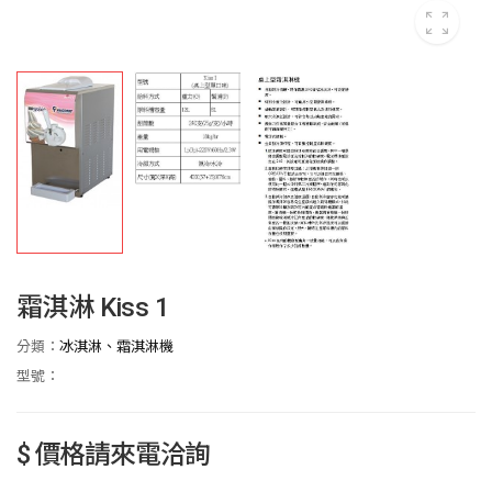
霜淇淋 Kiss 1
分類：
冰淇淋、霜淇淋機
型號：
$ 價格請來電洽詢