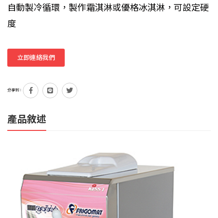
自動製冷循環，製作霜淇淋或優格冰淇淋，可設定硬
度
立即連絡我們
分享到：
產品敘述