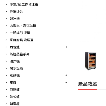
冷凍/藏 工作台冰箱
煙罩炒台
製冰機
冰淇淋、霜淇淋機
一體成形 吧檯
家庭廚具 流理臺
西餐爐
蒸爐蒸箱系列
油炸機
開水設備
煮麵機
炮爐
產品敘述
煎盤爐
法式爐
消毒櫃