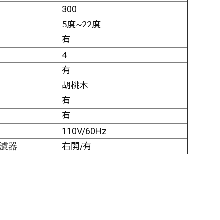
300
5度~22度
有
4
有
胡桃木
有
有
110V/60Hz
右開/有
濾器