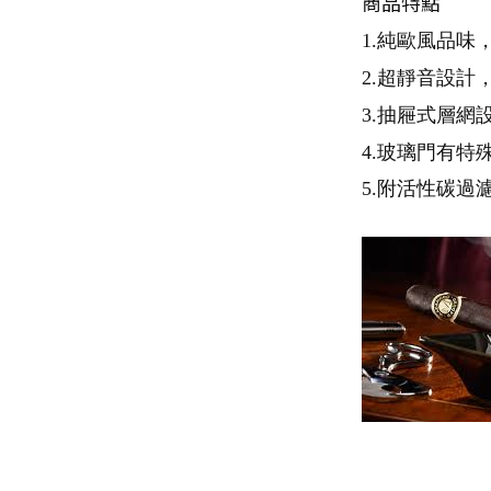
商品特點
1.純歐風品
2.超靜音設
3.抽屜式層網
4.玻璃門有
5.附活性碳