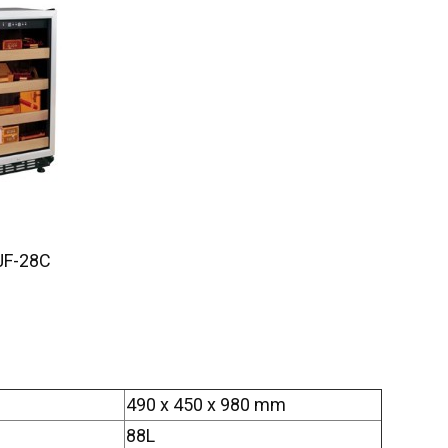
-28C
490 x 450 x 980 mm
88L