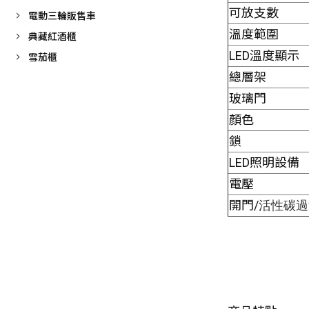
可放支數
電動三輪販售車
溫度範圍
典藏紅酒櫃
LED溫度顯示
雪茄櫃
總層架
玻璃門
顏色
鎖
LED照明設備
電壓
開門/
活性碳過