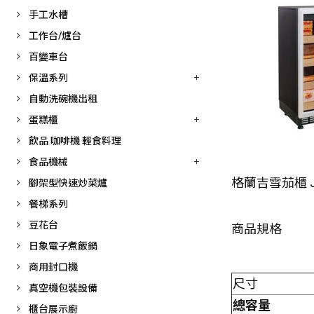
手工水槽
工作台/爐台
百變車台
保溫系列
自動洗碗機出租
蛋糕櫃
飲品 咖啡機 輕食料理
食品機械
格蘭吉雪茄櫃 JF
腳架型快速炒菜爐
餐梯系列
豆花台
商品規格
日象電子煮飯鍋
商用封口機
尺寸
真空機包裝設備
總容量
櫃台展示廚