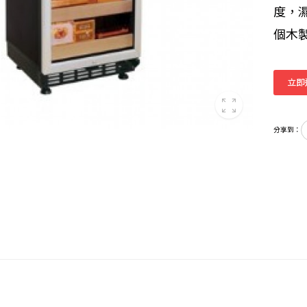
度，
個木
立即
分享到：