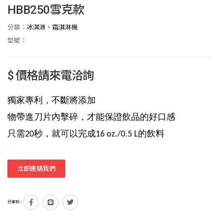
HBB250雪克款
分類：
冰淇淋、霜淇淋機
型號：
$ 價格請來電洽詢
獨家專利，不斷將添加
物帶進刀片內擊碎，才能保證飲品的好口感
只需
秒，就可以完成
的飲料
20
16 oz./0.5 L
立即連絡我們
分享到：