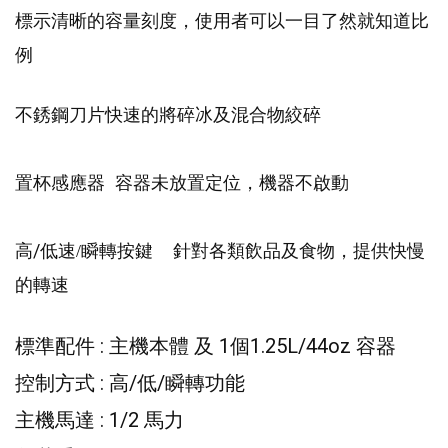
標示清晰的容量刻度，使用者可以一
目了然就知道比
例
不銹鋼刀片
快速的將碎冰及混合物絞碎
置杯感應器
容器未放置定位，機器不啟動
/
高
低速/
瞬轉按鍵
針對各類飲品及食物，提供快慢
的轉速
:
1
1.25L/44oz
標準配件
主機本體
及
個
容器
:
/
/
控制方式
高
低
瞬轉功能
: 1/2
主機馬達
馬力