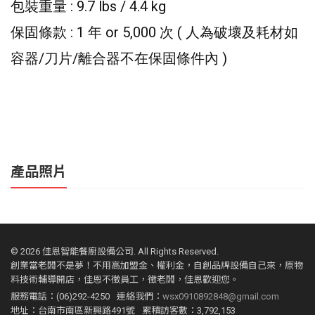
: 9.7 lbs / 4.4 kg
包裝重量
: 1
or 5,000
(
保固條款
年
次
人為破壞及耗材如
/
/
)
容器
刀片
離合器不在保固條件內
產品照片
©
2026 佳恩智能餐廚設備公司. All Rights Reserved.
創業當老闆不是夢！不用高加盟金、權利金，自創品牌設備自己來，原物
料技術輔導開店，佳恩不徵員工，徵老闆，佳恩歡迎您。
服務電話：(06)292-4250
連絡我們：
wsx0910892848@gmail.com
地址：台南市南區新興路491號
累積訪客數：3,792,153