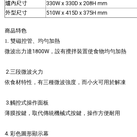
爐內尺寸
330W x 330D x 208H mm
外型尺寸
510W x 415D x 375H mm
商品特色
1. 雙磁控管、均勻加熱
1800W
微波出力達
，設有攪拌裝置使食物均勻加熱
2.
三段微波火力
依食材特性，有三種微波強度，而小火可用於解凍
3.
觸控式操作面板
薄膜按鍵，取代傳統機械式按鍵，操作方便耐用
4.
彩色圖形顯示幕